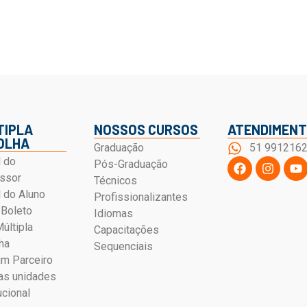
TIPLA
NOSSOS CURSOS
ATENDIMEN
OLHA
Graduação
51 991216
l do
Pós-Graduação
ssor
Técnicos
l do Aluno
Profissionalizantes
 Boleto
Idiomas
Múltipla
Capacitações
ha
Sequenciais
um Parceiro
s unidades
ucional