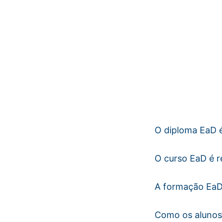
O diploma EaD é
O curso EaD é 
A formação EaD 
Como os alunos