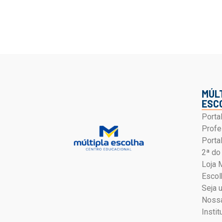
MÚL
ESC
Porta
Profe
Porta
2ª do
Loja 
Escol
Seja 
Nossa
Instit