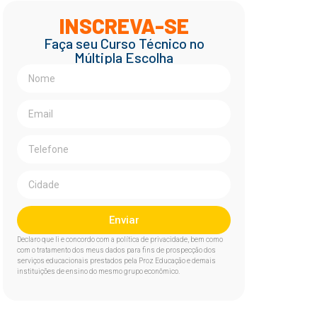
INSCREVA-SE
Faça seu Curso Técnico no
Múltipla Escolha
Enviar
Declaro que li e concordo com a política de privacidade, bem como
com o tratamento dos meus dados para fins de prospecção dos
serviços educacionais prestados pela Proz Educação e demais
instituições de ensino do mesmo grupo econômico.