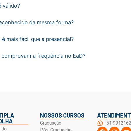
 válido?
reconhecido da mesma forma?
é mais fácil que a presencial?
 comprovam a frequência no EaD?
TIPLA
NOSSOS CURSOS
ATENDIMEN
OLHA
Graduação
51 991216
l do
Pós-Graduação