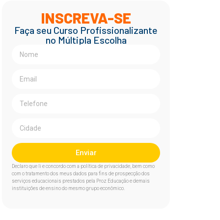
INSCREVA-SE
Faça seu Curso Profissionalizante
no Múltipla Escolha
Enviar
Declaro que li e concordo com a política de privacidade, bem como
com o tratamento dos meus dados para fins de prospecção dos
serviços educacionais prestados pela Proz Educação e demais
instituições de ensino do mesmo grupo econômico.