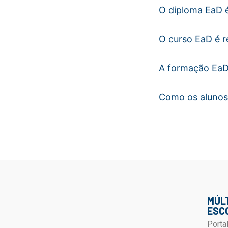
O diploma EaD é
O curso EaD é 
A formação EaD 
Como os alunos
MÚL
ESC
Porta