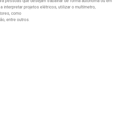
 para pessoas que desejam trabalhar de forma autônoma ou em
interpretar projetos elétricos, utilizar o multímetro,
tores, como
ão, entre outros.