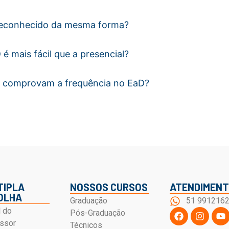
reconhecido da mesma forma?
é mais fácil que a presencial?
 comprovam a frequência no EaD?
TIPLA
NOSSOS CURSOS
ATENDIMEN
OLHA
Graduação
51 991216
l do
Pós-Graduação
ssor
Técnicos