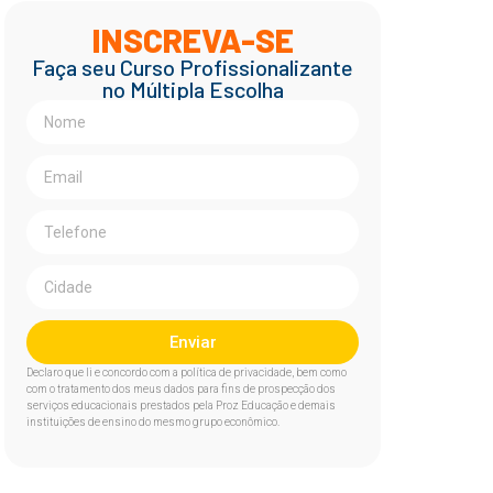
INSCREVA-SE
Faça seu Curso Profissionalizante
no Múltipla Escolha
Enviar
Declaro que li e concordo com a política de privacidade, bem como
com o tratamento dos meus dados para fins de prospecção dos
serviços educacionais prestados pela Proz Educação e demais
instituições de ensino do mesmo grupo econômico.