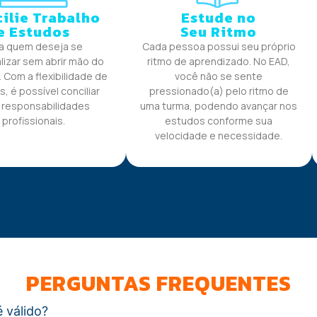
ilie Trabalho
Estude no
e Estudos
Seu Ritmo
a quem deseja se
Cada pessoa possui seu próprio
lizar sem abrir mão do
ritmo de aprendizado. No EAD,
. Com a flexibilidade de
você não se sente
s, é possível conciliar
pressionado(a) pelo ritmo de
 responsabilidades
uma turma, podendo avançar nos
profissionais.
estudos conforme sua
velocidade e necessidade.
PERGUNTAS FREQUENTES
 válido?